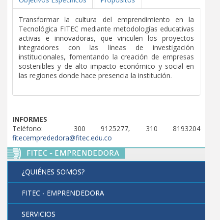
Egresados
Correo
Transformar la cultura del emprendimiento en la
Servicios y beneficios
Tecnológica FITEC mediante metodologías educativas
Centro de contacto
activas e innovadoras, que vinculen los proyectos
Seguimiento a egresados
integradores con las líneas de investigación
Aula Virtual
institucionales, fomentando la creación de empresas
Punto de encuentro
sostenibles y de alto impacto económico y social en
Biblioteca
las regiones donde hace presencia la institución.
Alianzas
Bienestar
Empleadores
Investigación
INFORMES
Contacto
Teléfono: 300 9125277, 310 8193204
Administrativos
fitecemprededora@fitec.edu.co
Extensión
FITEC - EMPRENDEDORA
Reseña histórica
Egresados
¿QUIÉNES SOMOS?
Filosofía institucional
FITEC - EMPRENDEDORA
Símbolos institucionales
SERVICIOS
Administrativos