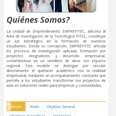
Actos Internos
Profesores
Formación y capacitación
Reseña Histórica
Quiénes Somos?
Estructura Organizacional
Calendario mensual
Plan de Desarrollo
Reglamento docente
La Unidad de Emprendimiento EMPREFITEC, adscrita al
Área de Investigación de la Tecnológica FITEC, constituye
PEI
un eje estratégico en la formación de nuestros
UIB
estudiantes. Desde su concepción, EMPREFITEC articula
Programas
los procesos de investigación aplicada, formación por
Convocatorias
proyectos integradores y desarrollo empresarial,
convirtiéndose en un semillero de ideas con impacto
Internacionalización
Galería de actividades
regional. Este modelo se distingue por vincular
directamente el quehacer académico con la realidad
Emprendimiento
Formatos SGC
empresarial, mediante un acompañamiento constante que
permite a los estudiantes transformar sus proyectos de
Contacto
Trámites
aula en soluciones reales para empresas y comunidades.
Aspirante
Contacto
Programas Académicos
Misión
Visión
Objetivo General
Órganos de gobierno
Contacto
Objetivos Específicos
Propósitos