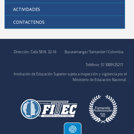
ACTIVIDADES
Organos de gobierno
Sistema de gestión de calidad
CONTACTENOS
Sistema de gestión de seguridad y salud en el trabajo
Registro calificado y acreditación
Dirección: Calle 58 N. 32-16
Bucaramanga / Santander / Colombia
Reconocimientos institucionales
Teléfono: 57 3009125277
Convocatorias
Institución de Educación Superior sujeta a inspección y vigilancia por el
Ministerio de Educación Nacional.
Política Protección de Datos
Sector Empresarial
Extensión
Alianzas y convenios
Contacto