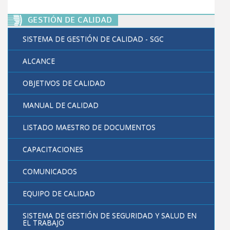
Egresados
Correo
GESTIÓN DE CALIDAD
Servicios y beneficios
Centro de contacto
SISTEMA DE GESTIÓN DE CALIDAD - SGC
Seguimiento a egresados
Aula Virtual
ALCANCE
Punto de encuentro
Biblioteca
OBJETIVOS DE CALIDAD
Alianzas
Bienestar
MANUAL DE CALIDAD
Empleadores
Investigación
LISTADO MAESTRO DE DOCUMENTOS
Contacto
Administrativos
Extensión
CAPACITACIONES
Reseña histórica
Egresados
COMUNICADOS
Filosofía institucional
EQUIPO DE CALIDAD
Símbolos institucionales
SISTEMA DE GESTIÓN DE SEGURIDAD Y SALUD EN
EL TRABAJO
Administrativos