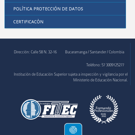
POLÍTICA PROTECCIÓN DE DATOS
Organos de gobierno
CERTIFICACÒN
Sistema de gestión de calidad
Sistema de gestión de seguridad y salud en el trabajo
Registro calificado y acreditación
Dirección: Calle 58 N. 32-16
Bucaramanga / Santander / Colombia
Reconocimientos institucionales
Teléfono: 57 3009125277
Convocatorias
Institución de Educación Superior sujeta a inspección y vigilancia por el
Ministerio de Educación Nacional.
Política Protección de Datos
Sector Empresarial
Extensión
Alianzas y convenios
Contacto